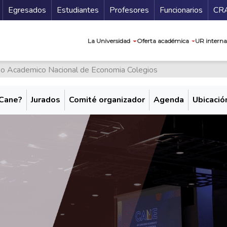
Secundario
Gu
Egresados
Estudiantes
Profesores
Funcionarios
CR
Navegación prin
La Universidad
Oferta académica
UR interna
so Academico Nacional de Economia Colegios
 Cane?
Jurados
Comité organizador
Agenda
Ubicació