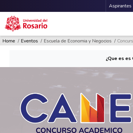
Menu 
Aspirantes
Ruta de navegación
Pasar al contenido principal
Home
Eventos
Escuela de Economia y Negocios
Concur
¿Que es es