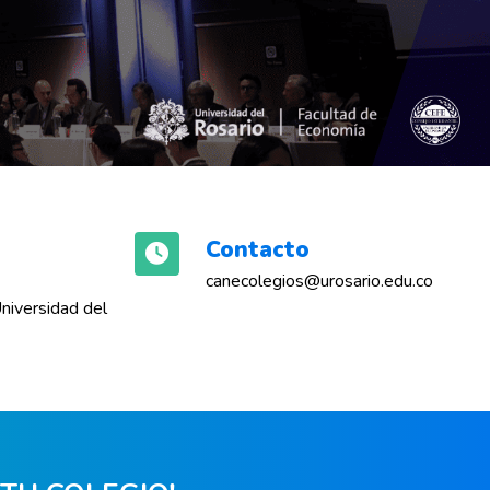
Contacto
canecolegios@urosario.edu.co
niversidad del