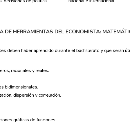
 decisiones de política,
nacional e internacional.
A DE HERRAMIENTAS DEL ECONOMISTA: MATEMÁT
es deben haber aprendido durante el bachillerato y que serán út
ros, racionales y reales.
as bidimensionales.
zación, dispersión y correlación.
iones gráficas de funciones.