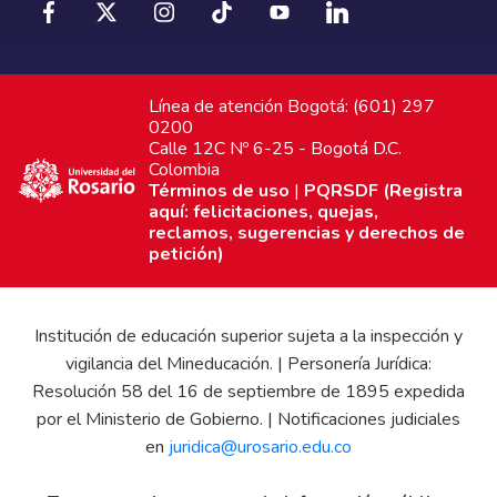
Línea de atención Bogotá: (601) 297
0200
Calle 12C Nº 6-25 - Bogotá D.C.
Colombia
Términos de uso
|
PQRSDF (Registra
aquí: felicitaciones, quejas,
reclamos, sugerencias y derechos de
petición)
Institución de educación superior sujeta a la inspección y
vigilancia del Mineducación. | Personería Jurídica:
Resolución 58 del 16 de septiembre de 1895 expedida
por el Ministerio de Gobierno. | Notificaciones judiciales
en
juridica@urosario.edu.co