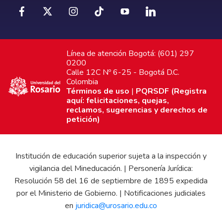
Línea de atención Bogotá: (601) 297
0200
Calle 12C Nº 6-25 - Bogotá D.C.
Colombia
Términos de uso
|
PQRSDF (Registra
aquí: felicitaciones, quejas,
reclamos, sugerencias y derechos de
petición)
Institución de educación superior sujeta a la inspección y
vigilancia del Mineducación. | Personería Jurídica:
Resolución 58 del 16 de septiembre de 1895 expedida
por el Ministerio de Gobierno. | Notificaciones judiciales
en
juridica@urosario.edu.co