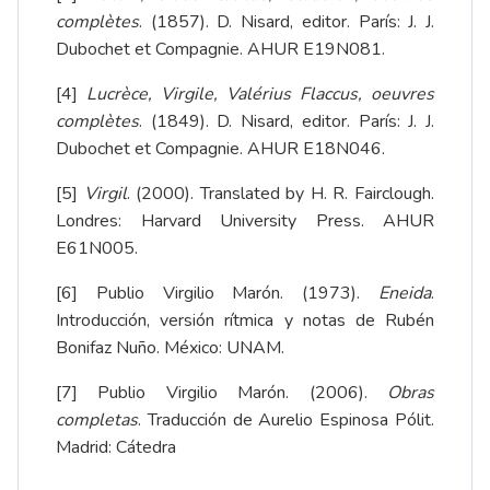
complètes
. (1857). D. Nisard, editor. París: J. J.
Dubochet et Compagnie. AHUR E19N081.
[4]
Lucrèce, Virgile, Valérius Flaccus, oeuvres
complètes
. (1849). D. Nisard, editor. París: J. J.
Dubochet et Compagnie. AHUR E18N046.
[5]
Virgil
. (2000). Translated by H. R. Fairclough.
Londres: Harvard University Press. AHUR
E61N005.
[6]
Publio Virgilio Marón. (1973).
Eneida
.
Introducción, versión rítmica y notas de Rubén
Bonifaz Nuño. México: UNAM.
[7]
Publio Virgilio Marón. (2006).
Obras
completas
. Traducción de Aurelio Espinosa Pólit.
Madrid: Cátedra