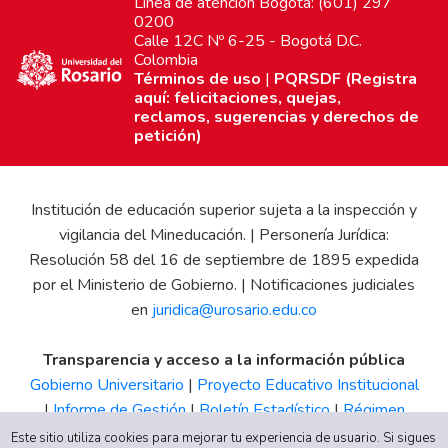
Línea de atención Bogotá: (601) 297
0200
Calle 12C Nº 6-25 - Bogotá D.C.
Colombia
Términos de uso
|
PQRSDF (Registra
aquí: felicitaciones, quejas,
reclamos, sugerencias y derechos de
petición)
Institución de educación superior sujeta a la inspección y
vigilancia del Mineducación. | Personería Jurídica:
Resolución 58 del 16 de septiembre de 1895 expedida
por el Ministerio de Gobierno. | Notificaciones judiciales
en
juridica@urosario.edu.co
Transparencia y acceso a la información pública
Gobierno Universitario
|
Proyecto Educativo Institucional
|
Informe de Gestión
|
Boletín Estadístico
|
Régimen
Tributario
|
Estados Financieros
|
Código de Ética
|
Canal
Este sitio utiliza cookies para mejorar tu experiencia de usuario. Si sigues