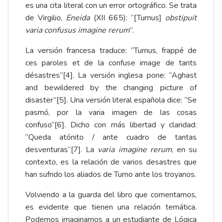
es una cita literal con un error ortográfico. Se trata
de Virgilio,
Eneida
(XII 665): “[Turnus]
obstipuit
varia confusus imagine rerum
”.
La versión francesa traduce: “Turnus, frappé de
ces paroles et de la confuse image de tants
désastres”
[4]
. La versión inglesa pone: “Aghast
and bewildered by the changing picture of
disaster”
[5]
. Una versión literal española dice: “Se
pasmó, por la varia imagen de las cosas
confuso”
[6]
. Dicho con más libertad y claridad:
“Queda atónito / ante cuadro de tantas
desventuras”
[7]
. La
varia imagine rerum
, en su
contexto, es la relación de varios desastres que
han sufrido los aliados de Turno ante los troyanos.
Volviendo a la guarda del libro que comentamos,
es evidente que tienen una relación temática.
Podemos imaginarnos a un estudiante de Lógica