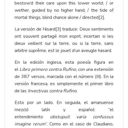
bestow’d their care upon this lower world; / or
wether, guided by no higher hand, / the tide of
mortal things, blind chance alone / directed
[2]
.
La versión de Nisard
[3]
traduce: Deux sentiments
ont souvent partagé mon esprit, incertain si les
dieux veillent sur la terre, ou si la terre, sans
arbitre suprême, est le jouet d’un aveugle hasard.
En la edición inglesa, esta poesía figura en
el
Libro primero contra Rufino
, con una extensión
de 387 versos, marcada con el número (III). En la
versión francesa, es simplemente el primer libro
de las
Invectivas contra Rufino
.
Esto por un lado. En seguida, el amanuense
mezcló latín y español: “el
entendimiento
obstupuit varia confussus
imagine rerum
”. Como en el caso de Claudiano,