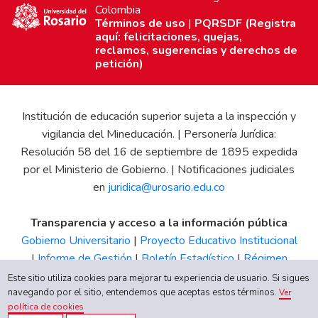
Colombia
Términos de uso
|
PQRSDF (Registra
aquí: felicitaciones, quejas,
reclamos, sugerencias y derechos de
petición)
Institución de educación superior sujeta a la inspección y
vigilancia del Mineducación. | Personería Jurídica:
Resolución 58 del 16 de septiembre de 1895 expedida
por el Ministerio de Gobierno. | Notificaciones judiciales
en
juridica@urosario.edu.co
Transparencia y acceso a la información pública
Gobierno Universitario
|
Proyecto Educativo Institucional
|
Informe de Gestión
|
Boletín Estadístico
|
Régimen
Tributario
|
Estados Financieros
|
Código de Ética
|
Canal
Este sitio utiliza cookies para mejorar tu experiencia de usuario. Si sigues
de Integridad UR
navegando por el sitio, entendemos que aceptas estos términos.
Ver
política de cookies