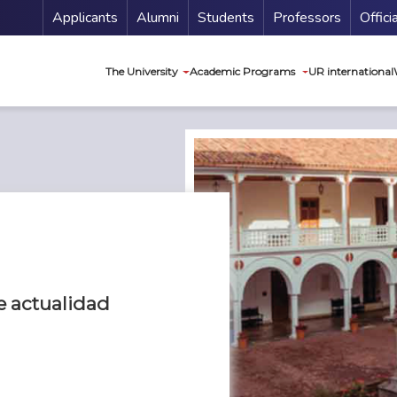
Menu Secundario
Applicants
Alumni
Students
Professors
Offici
Navegación princip
The University
Academic Programs
UR international
de actualidad