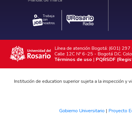
Trabaja
con
nosotros.
Línea de atención Bogotá: (601) 29
Calle 12C Nº 6-25 - Bogotá D.C. Col
Términos de uso
|
PQRSDF (Registr
Institución de education superior sujeta a la inspección y
Gobierno Universitario
|
Proyecto Ed