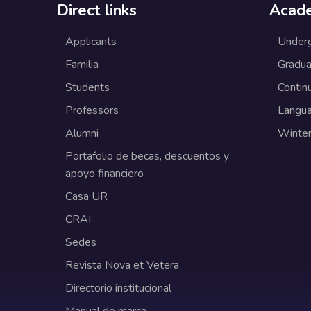
Direct links
Acad
Applicants
Under
Familia
Gradua
Students
Contin
Professors
Langu
Alumni
Winter
Portafolio de becas, descuentos y
apoyo financiero
Casa UR
CRAI
Sedes
Revista Nova et Vetera
Directorio institucional
Manual de marca