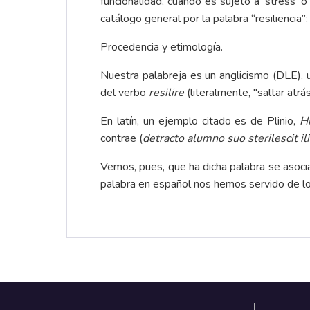
funcionalidad, cuando es sujeto a ‘stress’
catálogo general por la palabra “resiliencia
Procedencia y etimología.
Nuestra palabreja es un anglicismo (
DLE
),
del verbo
resilire
(literalmente, "saltar atrá
En latín, un ejemplo citado es de Plinio,
Hi
contrae (
detracto alumno suo sterilescit il
Vemos, pues, que ha dicha palabra se asocia
palabra en español nos hemos servido de l