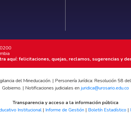
7 0200
ombia
a aquí: felicitaciones, quejas, reclamos, sugerencias y de
 vigilancia del Mineducación. | Personería Jurídica: Resolución 58
Gobierno. | Notificaciones judiciales en
juridica@urosario.edu.co
Transparencia y acceso a la información pública
ucativo Institucional
|
Informe de Gestión
|
Boletín Estadístico
|