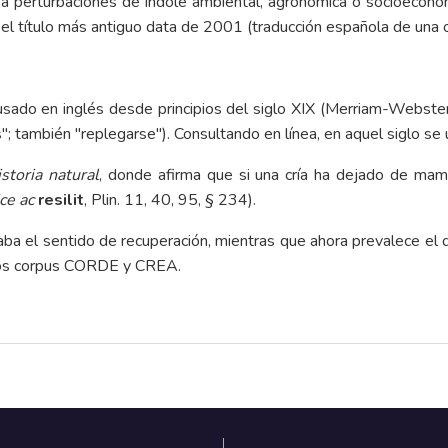
 o a perturbaciones de índole ambiental, agronómica o socioecon
”: el título más antiguo data de 2001 (traducción española de una o
 usado en inglés desde principios del siglo XIX (
Merriam-Webste
s"; también "replegarse"). Consultando en línea, en aquel siglo se
storia natural
, donde afirma que si una cría ha dejado de ma
ice ac
resilit
, Plin. 11, 40, 95, § 234).
ba el sentido de recuperación, mientras que ahora prevalece el de 
os corpus
CORDE
y
CREA
.