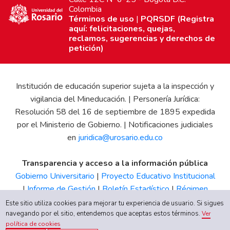
Colombia
Términos de uso
|
PQRSDF (Registra
aquí: felicitaciones, quejas,
reclamos, sugerencias y derechos de
petición)
Institución de educación superior sujeta a la inspección y
vigilancia del Mineducación. | Personería Jurídica:
Resolución 58 del 16 de septiembre de 1895 expedida
por el Ministerio de Gobierno. | Notificaciones judiciales
en
juridica@urosario.edu.co
Transparencia y acceso a la información pública
Gobierno Universitario
|
Proyecto Educativo Institucional
|
Informe de Gestión
|
Boletín Estadístico
|
Régimen
Tributario
|
Estados Financieros
|
Código de Ética
|
Canal
Este sitio utiliza cookies para mejorar tu experiencia de usuario. Si sigues
de Integridad UR
navegando por el sitio, entendemos que aceptas estos términos.
Ver
política de cookies