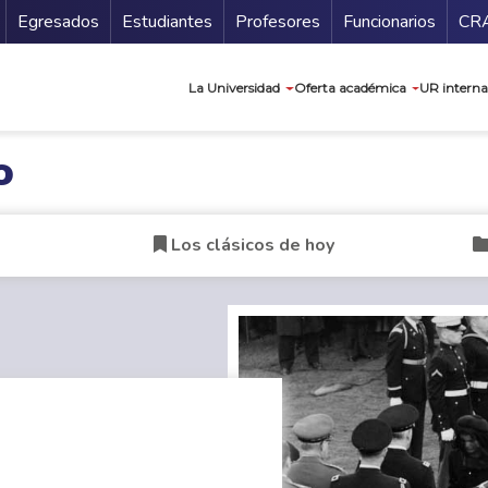
Secundario
Gu
Egresados
Estudiantes
Profesores
Funcionarios
CR
Navegación prin
La Universidad
Oferta académica
UR interna
o
Los clásicos de hoy