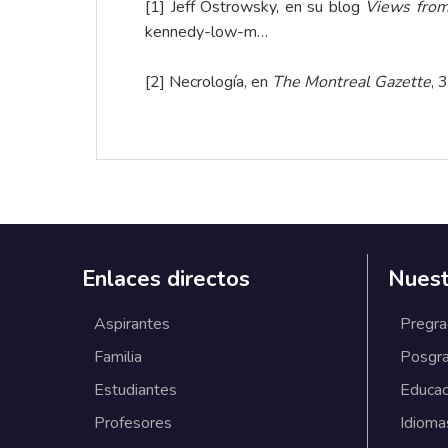
[1]
Jeff Ostrowsky, en su blog
Views from 
kennedy-low-m…
[2]
Necrología, en
The Montreal Gazette
, 
Enlaces directos
Nuest
Aspirantes
Pregr
Familia
Posgr
Estudiantes
Educac
Profesores
Idioma