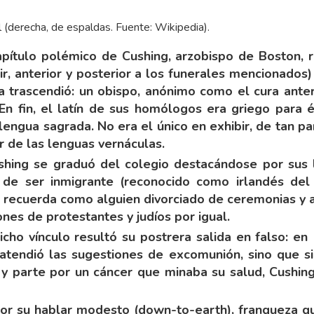
l (derecha, de espaldas. Fuente: Wikipedia).
apítulo polémico de Cushing, arzobispo de Boston, 
cir, anterior y posterior a los funerales mencionados)
a trascendió: un obispo, anónimo como el cura anter
 En fin, el latín de sus homólogos era griego para é
engua sagrada. No era el único en exhibir, de tan p
r de las lenguas vernáculas.
ushing se graduó del colegio destacándose por sus l
e ser inmigrante (reconocido como irlandés del s
e recuerda como alguien divorciado de ceremonias y abi
nes de protestantes y judíos por igual.
cho vínculo resultó su postrera salida en falso: en
o atendió las sugestiones de excomunión, sino que s
n y parte por un cáncer que minaba su salud, Cushi
por su hablar modesto (down-to-earth), franqueza qu