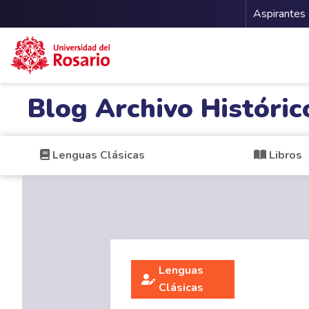
Menu 
Aspirantes
Pasar al contenido principal
Blog Archivo Históric
Lenguas Clásicas
Libros
Lenguas
Clásicas