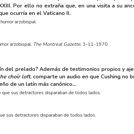
III. Por ello no extraña que, en una visita a su anc
ue ocurría en el Vaticano II.
umor arzobispal.
The Montreal Gazette
, 3-11-1970.
tín del prelado? Además de testimonios propios y aj
e choir loft
, comparte un
audio
en que Cushing no bri
ño de un latín más canónico...
que sus detractores disparaban de todos lados.