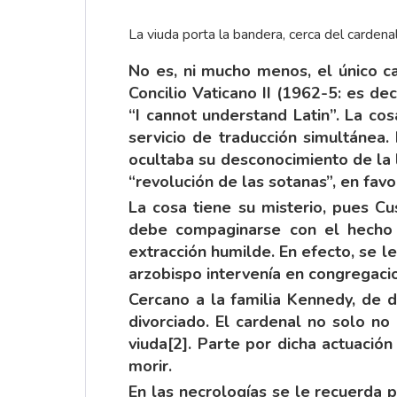
La viuda porta la bandera, cerca del cardena
No es, ni mucho menos, el único c
Concilio Vaticano II (1962-5: es de
“I cannot understand Latin”. La cos
servicio de traducción simultánea.
ocultaba su desconocimiento de la l
“revolución de las sotanas”, en favo
La cosa tiene su misterio, pues C
debe compaginarse con el hecho d
extracción humilde. En efecto, se l
arzobispo intervenía en congregacio
Cercano a la familia Kennedy, de di
divorciado. El cardenal no solo n
viuda
[2]
. Parte por dicha actuació
morir.
En las necrologías se le recuerda 