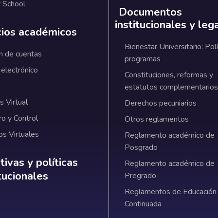
 School
Documentos
institucionales y leg
cios académicos
Bienestar Universitario: Polí
n de cuentas
programas
 electrónico
Constituciones, reformas y
estatutos complementarios
 Virtual
Derechos pecuniarios
ro y Control
Otros reglamentos
os Virtuales
Reglamento académico de
Posgrado
ativas y políticas institucionales
ivas y políticas
Reglamento académico de
itucionales
Pregrado
Reglamentos de Educación
Continuada