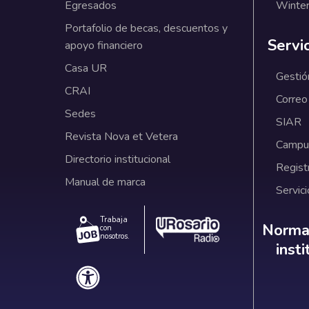
Egresados
Winter
Portafolio de becas, descuentos y
Servi
apoyo financiero
Casa UR
Gestió
CRAI
Correo
Sedes
SIAR
Revista Nova et Vetera
Campus
Directorio institucional
Regist
Manual de marca
Servici
Trabaja
Norm
Normat
con
nosotros.
inst