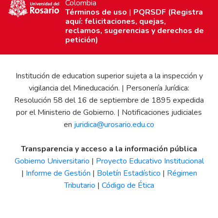
Colombia
Términos de uso
|
PQRSDF (Registra
aquí: felicitaciones, quejas,
reclamos, sugerencias y derechos de
petición)
Institución de education superior sujeta a la inspección y
vigilancia del Mineducación. | Personería Jurídica:
Resolución 58 del 16 de septiembre de 1895 expedida
por el Ministerio de Gobierno. | Notificaciones judiciales
en
juridica@urosario.edu.co
Transparencia y acceso a la información pública
Gobierno Universitario
|
Proyecto Educativo Institucional
|
Informe de Gestión
|
Boletín Estadístico
|
Régimen
Tributario
|
Código de Ética