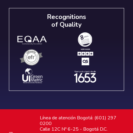
Recognitions
of Quality
Línea de atención Bogotá: (601) 297
0200
Calle 12C Nº 6-25 - Bogotá D.C.