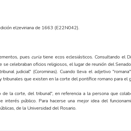
edición elzeviriana de 1663 (E22N042).
elementos, pues
curia
tiene ecos eclesiásticos. Consultando el D
de se celebraban oficios religiosos, el lugar de reunión del Sena
ribunal judicial" (Corominas). Cuando lleva el adjetivo "romana"
 tribunales que existen en la corte del pontífice romano para el go
 de la corte, del tribunal", en referencia a la persona que colabo
e interés público. Para hacerse una mejor idea del funcion
úblicas
, de la Universidad del Rosario.