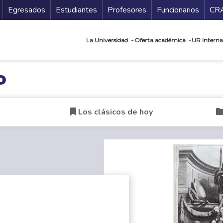
Secundario
Gu
Egresados
Estudiantes
Profesores
Funcionarios
CR
Navegación prin
La Universidad
Oferta académica
UR interna
o
Los clásicos de hoy