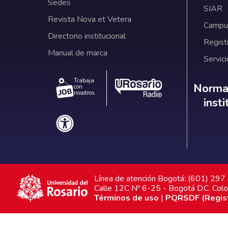
Sedes
SIAR
Revista Nova et Vetera
Campus
Directorio institucional
Regist
Manual de marca
Servici
Trabaja
Norm
Normat
con
nosotros.
inst
Línea de atención Bogotá: (601) 29
Calle 12C Nº 6-25 - Bogotá D.C. Col
Términos de uso
|
PQRSDF (Registr