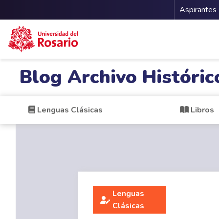
Menu 
Aspirantes
Pasar al contenido principal
Blog Archivo Históric
Lenguas Clásicas
Libros
Lenguas
Clásicas