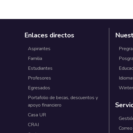
Enlaces directos
Nuest
Aspirantes
Pregr
Familia
Posgr
Estudiantes
Educac
Profesores
Idioma
Egresados
Winter
Portafolio de becas, descuentos y
Servi
apoyo financiero
Casa UR
Gestió
CRAI
Correo