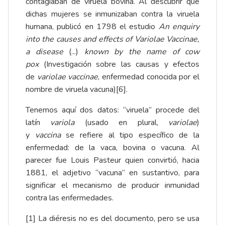
contagiaban de viruela bovina. Al descubrir que
dichas mujeres se inmunizaban contra la viruela
humana, publicó en 1798 el estudio
An enquiry
into the causes and effects of Variolae Vaccinae,
a disease
(...)
known by the name of cow
pox
(Investigación sobre las causas y efectos
de
variolae vaccinae
, enfermedad conocida por el
nombre de viruela vacuna)
[6]
.
Tenemos aquí dos datos: “viruela” procede del
latín
variola
(usado en plural,
variolae
)
y
vaccina
se refiere al tipo específico de la
enfermedad: de la vaca, bovina o vacuna. Al
parecer fue Louis Pasteur quien convirtió, hacia
1881, el adjetivo “vacuna” en sustantivo, para
significar el mecanismo de producir inmunidad
contra las enfermedades.
[1]
La diéresis no es del documento, pero se usa