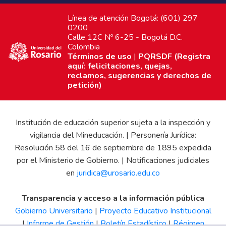
Línea de atención Bogotá: (601) 297
0200
Calle 12C Nº 6-25 - Bogotá D.C.
Colombia
Términos de uso
|
PQRSDF (Registra
aquí: felicitaciones, quejas,
reclamos, sugerencias y derechos de
petición)
Institución de educación superior sujeta a la inspección y
vigilancia del Mineducación. | Personería Jurídica:
Resolución 58 del 16 de septiembre de 1895 expedida
por el Ministerio de Gobierno. | Notificaciones judiciales
en
juridica@urosario.edu.co
Transparencia y acceso a la información pública
Gobierno Universitario
|
Proyecto Educativo Institucional
|
Informe de Gestión
|
Boletín Estadístico
|
Régimen