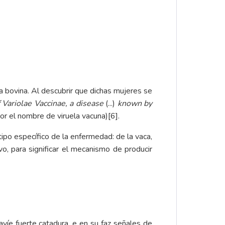
a bovina. Al descubrir que dichas mujeres se
 Variolae Vaccinae, a disease
(...)
known by
or el nombre de viruela vacuna)
[6]
.
tipo específico de la enfermedad: de la vaca,
vo, para significar el mecanismo de producir
e avíe fuerte catadura, e en su faz señales de