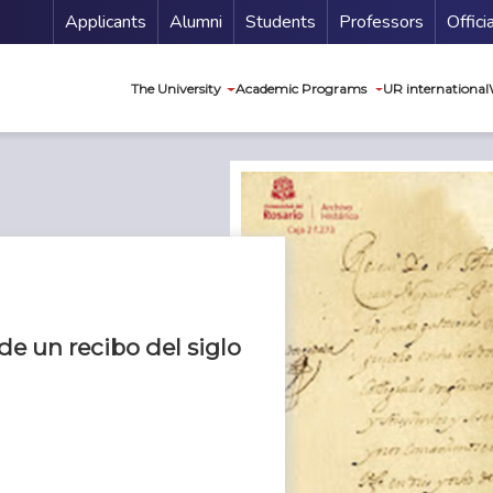
Menu Secundario
Applicants
Alumni
Students
Professors
Offici
Navegación princip
The University
Academic Programs
UR international
 de un recibo del siglo