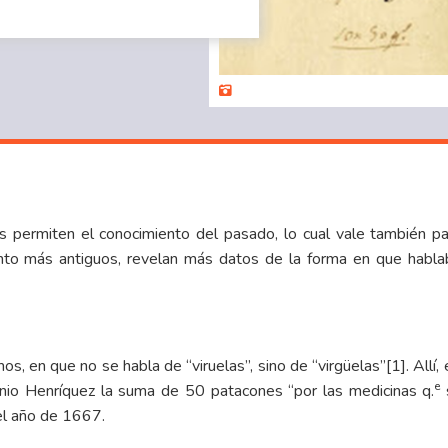
permiten el conocimiento del pasado, lo cual vale también para
nto más antiguos, revelan más datos de la forma en que habla
, en que no se habla de “viruelas”, sino de “virgüelas”
[1]
. Allí
e
tonio Henríquez la suma de 50 patacones “por las medicinas q.
s
el año de 1667.