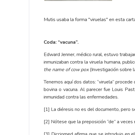
Mutis usaba la forma "viruelas" en esta car
Coda: “vacuna”.
Edward Jenner, médico rural, estuvo trabaja
inmunizaban contra la viruela humana, publ
the name of cow pox
(Investigación sobre 
Tenemos aquí dos datos: “viruela” procede d
bovina o vacuna. Al parecer fue Louis Paste
inmunidad contra las enfermedades.
[1]
La diéresis no es del documento, pero se 
[2]
Nótese que la preposición “de” a veces 
[3]
Dicciomed
afirma que se introdujo en e