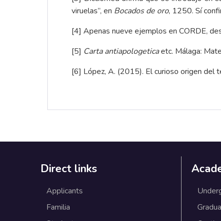
viruelas”, en
Bocados de oro
, 1250. Sí conf
[4]
Apenas nueve ejemplos en
CORDE
, d
[5]
Carta antiapologetica
etc. Málaga: Mat
[6]
López, A. (2015).
El curioso origen del 
Direct links
Acad
Applicants
Under
Familia
Gradua