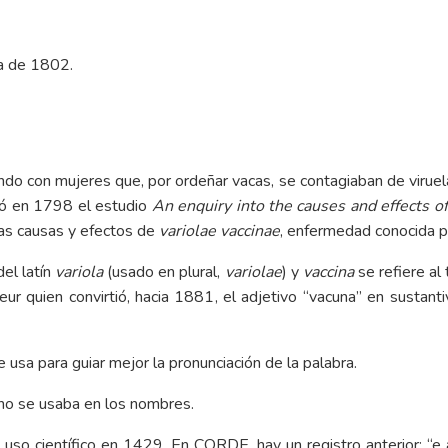
ta de 1802.
ndo con mujeres que, por ordeñar vacas, se contagiaban de viruel
icó en 1798 el estudio
An enquiry into the causes and effects of
las causas y efectos de
variolae vaccinae
, enfermedad conocida p
el latín
variola
(usado en plural,
variolae
) y
vaccina
se refiere al 
ur quien convirtió, hacia 1881, el adjetivo “vacuna” en sustanti
usa para guiar mejor la pronunciación de la palabra.
no se usaba en los nombres.
l uso científico en 1429. En
CORDE
, hay un registro anterior: “