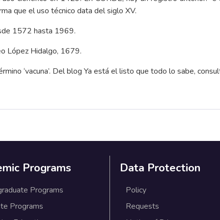
irma que el uso técnico data del siglo XV.
esde 1572 hasta 1969.
eo López Hidalgo, 1679.
término ‘vacuna’
. Del blog Ya está el listo que todo lo sabe, con
emic Programs
Data Protection
graduate Programs
Policy
te Programs
Requests