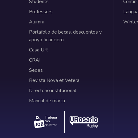
Students
Contin
Professors
Langu
Alumni
Winter
Portafolio de becas, descuentos y
apoyo financiero
Casa UR
CRAI
Sedes
Revista Nova et Vetera
Directorio institucional
Manual de marca
Trabaja
con
nosotros.