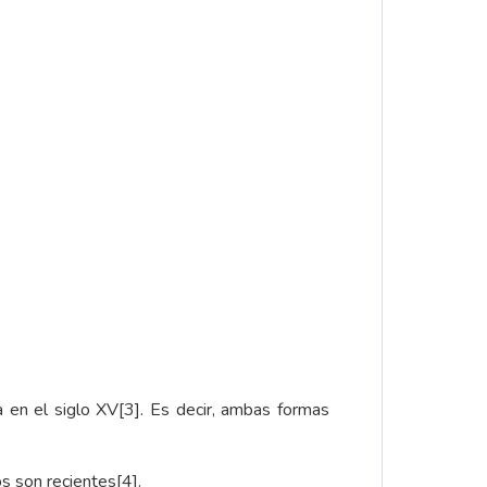
a en el siglo XV
[3]
. Es decir, ambas formas
os son recientes
[4]
.