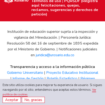
Términos de uso
|
PQRSDF (Registra
aquí: felicitaciones, quejas,
reclamos, sugerencias y derechos de
petición)
Institución de educación superior sujeta a la inspección y
vigilancia del Mineducación. | Personería Jurídica:
Resolución 58 del 16 de septiembre de 1895 expedida
por el Ministerio de Gobierno. | Notificaciones judiciales
en
juridica@urosario.edu.co
Transparencia y acceso a la información pública
Gobierno Universitario
|
Proyecto Educativo Institucional
|
Informe de Gestión
|
Boletín Estadístico
|
Régimen
Tributario
|
Estados Financieros
|
Código de Ética
|
Canal
Este sitio utiliza cookies para mejorar tu experiencia de usuario. Si sigues
navegando por el sitio, entendemos que aceptas estos términos.
de Integridad UR
Ver
política de cookies
Aceptar
No, gracias