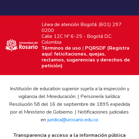
Línea de atención Bogotá: (601) 297
0200
Calle 12C Nº 6-25 - Bogotá D.C.
Colombia
Términos de uso
|
PQRSDF (Registra
aquí: felicitaciones, quejas,
reclamos, sugerencias y derechos de
petición)
Institución de education superior sujeta a la inspección y
vigilancia del Mineducación. | Personería Jurídica:
Resolución 58 del 16 de septiembre de 1895 expedida
por el Ministerio de Gobierno. | Notificaciones judiciales
en
juridica@urosario.edu.co
Transparencia y acceso a la información pública