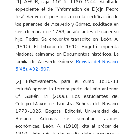
[1]
AHUR, caja 116 ff. 1190-1244. Abultado
expediente el de “Ynformacion de D[o]n Pedro
José Azevedo”, pues inicia con la certificación de
los parientes de Acevedo y Gómez, solicitada en
seis de marzo de 1798, un año antes de nacer su
hijo, Pedro. Se encuentra transcrito en: León, A.
(1910). El Tribuno de 1810. Bogotá: Imprenta
Nacional; asimismo en Documentos históricos. La
familia de Acevedo Gómez.
Revista del Rosario,
5(48), 492-507
.
[2]
Efectivamente, para el curso 1810-11
estudió apenas la tercera parte del año anterior.
Cf. Guillén, M. (2006). Los estudiantes del
Colegio Mayor de Nuestra Señora del Rosario,
1773-1826. Bogotá: Editorial Universidad del
Rosario. Además se sumaban razones
económicas. León, A. (1910), cita al prócer de
1810: “-Hijo mío-le dijo un día,-debes renunciar á