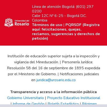
Línea de atención Bogotá: (601) 297
0200
Calle 12C Nº 6-25 - Bogotá D.C.
Colombia
Términos de uso
|
PQRSDF (Registra
aquí: felicitaciones, quejas,
reclamos, sugerencias y derechos de
petición)
Institución de educación superior sujeta a la inspección y
vigilancia del Mineducación. | Personería Jurídica:
Resolución 58 del 16 de septiembre de 1895 expedida
por el Ministerio de Gobierno. | Notificaciones judiciales
en
juridica@urosario.edu.co
Transparencia y acceso a la información pública
Gobierno Universitario
|
Proyecto Educativo Institucional
|
Informe de Gestión
|
Boletín Estadístico
|
Régimen