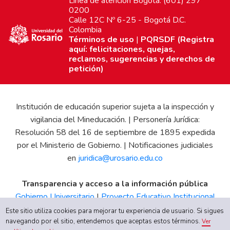
Línea de atención Bogotá: (601) 297
0200
Calle 12C Nº 6-25 - Bogotá D.C.
Colombia
Términos de uso
|
PQRSDF (Registra
aquí: felicitaciones, quejas,
reclamos, sugerencias y derechos de
petición)
Institución de educación superior sujeta a la inspección y
vigilancia del Mineducación. | Personería Jurídica:
Resolución 58 del 16 de septiembre de 1895 expedida
por el Ministerio de Gobierno. | Notificaciones judiciales
en
juridica@urosario.edu.co
Transparencia y acceso a la información pública
Gobierno Universitario
|
Proyecto Educativo Institucional
|
Informe de Gestión
|
Boletín Estadístico
|
Régimen
Este sitio utiliza cookies para mejorar tu experiencia de usuario. Si sigues
Tributario
|
Estados Financieros
|
Código de Ética
|
Canal
navegando por el sitio, entendemos que aceptas estos términos.
Ver