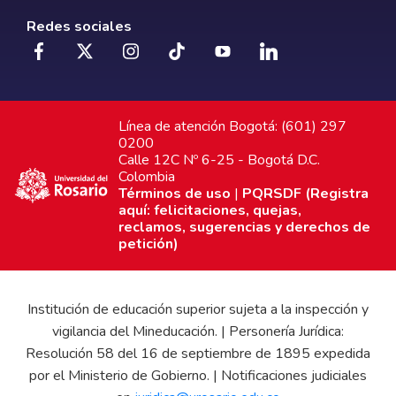
Redes sociales
Línea de atención Bogotá: (601) 297
0200
Calle 12C Nº 6-25 - Bogotá D.C.
Colombia
Términos de uso
|
PQRSDF (Registra
aquí: felicitaciones, quejas,
reclamos, sugerencias y derechos de
petición)
Institución de educación superior sujeta a la inspección y
vigilancia del Mineducación. | Personería Jurídica:
Resolución 58 del 16 de septiembre de 1895 expedida
por el Ministerio de Gobierno. | Notificaciones judiciales