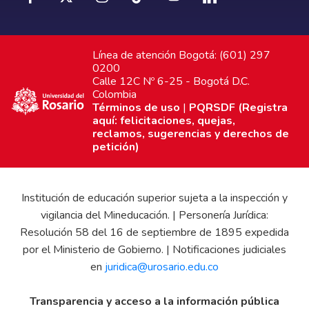
Línea de atención Bogotá: (601) 297
0200
Calle 12C Nº 6-25 - Bogotá D.C.
Colombia
Términos de uso
|
PQRSDF (Registra
aquí: felicitaciones, quejas,
reclamos, sugerencias y derechos de
petición)
Institución de educación superior sujeta a la inspección y
vigilancia del Mineducación. | Personería Jurídica:
Resolución 58 del 16 de septiembre de 1895 expedida
por el Ministerio de Gobierno. | Notificaciones judiciales
en
juridica@urosario.edu.co
Transparencia y acceso a la información pública