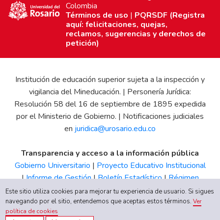
Colombia
Términos de uso
|
PQRSDF (Registra
aquí: felicitaciones, quejas,
reclamos, sugerencias y derechos de
petición)
Institución de educación superior sujeta a la inspección y
vigilancia del Mineducación. | Personería Jurídica:
Resolución 58 del 16 de septiembre de 1895 expedida
por el Ministerio de Gobierno. | Notificaciones judiciales
en
juridica@urosario.edu.co
Transparencia y acceso a la información pública
Gobierno Universitario
|
Proyecto Educativo Institucional
|
Informe de Gestión
|
Boletín Estadístico
|
Régimen
Tributario
|
Estados Financieros
|
Código de Ética
|
Canal
Este sitio utiliza cookies para mejorar tu experiencia de usuario. Si sigues
de Integridad UR
navegando por el sitio, entendemos que aceptas estos términos.
Ver
política de cookies