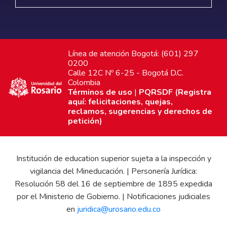
Línea de atención Bogotá: (601) 297
0200
Calle 12C Nº 6-25 - Bogotá D.C.
Colombia
Términos de uso
|
PQRSDF (Registra
aquí: felicitaciones, quejas,
reclamos, sugerencias y derechos de
petición)
Institución de education superior sujeta a la inspección y
vigilancia del Mineducación. | Personería Jurídica:
Resolución 58 del 16 de septiembre de 1895 expedida
por el Ministerio de Gobierno. | Notificaciones judiciales
en
juridica@urosario.edu.co