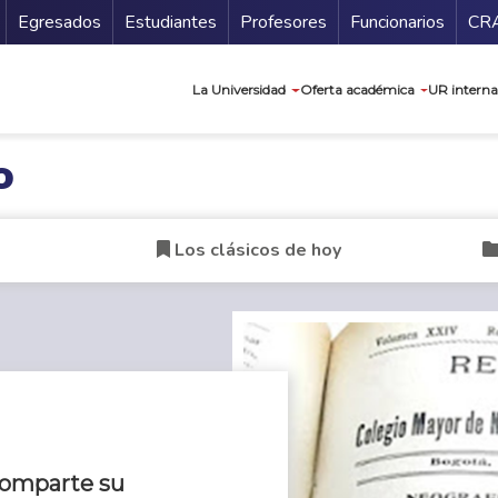
Secundario
Gu
Egresados
Estudiantes
Profesores
Funcionarios
CR
Navegación prin
La Universidad
Oferta académica
UR interna
o
Los clásicos de hoy
comparte su