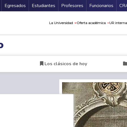
Secundario
Gu
Egresados
Estudiantes
Profesores
Funcionarios
CR
Navegación prin
La Universidad
Oferta académica
UR interna
o
Los clásicos de hoy