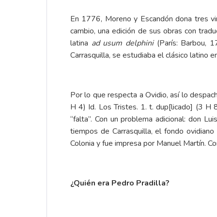
En 1776,
Moreno y Escandón
dona tres vir
cambio, una edición de sus obras con tradu
latina
ad usum delphini
(París: Barbou, 17
Carrasquilla, se estudiaba el clásico latino e
Por lo que respecta a Ovidio, así lo despac
H 4) Id. Los Tristes. 1. t. dup[licado] (3 H
“falta”. Con un problema adicional: don L
tiempos de Carrasquilla, el fondo ovidian
Colonia y fue impresa por Manuel Martín. Co
¿Quién era Pedro Pradilla?