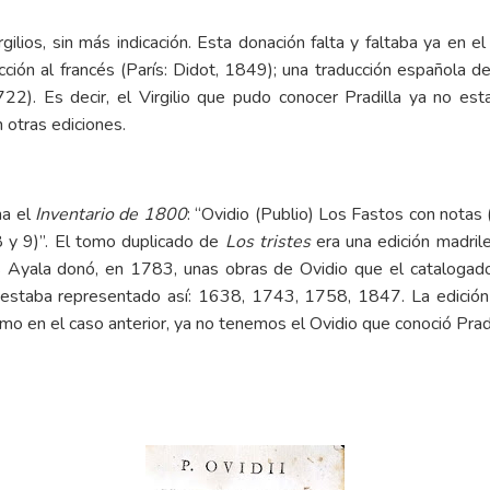
gilios, sin más indicación. Esta donación falta y faltaba ya en e
cción al francés (París: Didot, 1849); una traducción española 
22). Es decir, el Virgilio que pudo conocer Pradilla ya no est
n otras ediciones.
ha el
Inventario de 1800
: “Ovidio (Publio) Los Fastos con notas
 8 y 9)”. El tomo duplicado de
Los tristes
era una edición madril
uis Ayala donó, en 1783, unas obras de Ovidio que el catalogado
o estaba representado así: 1638, 1743, 1758, 1847. La edició
mo en el caso anterior, ya no tenemos el Ovidio que conoció Pradi