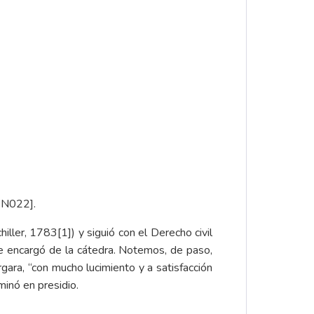
07N022].
chiller, 1783
[1]
) y siguió con el Derecho civil
e encargó de la cátedra. Notemos, de paso,
ara, “con mucho lucimiento y a satisfacción
inó en presidio.