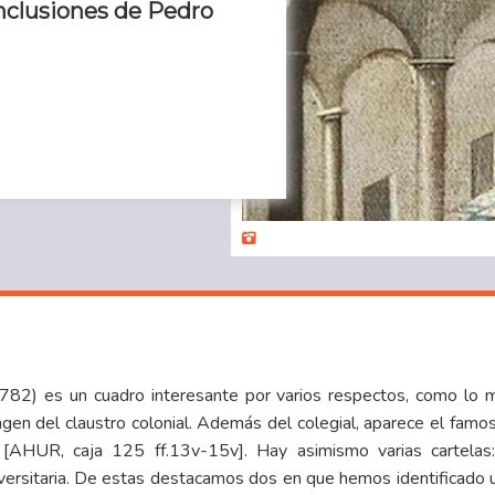
conclusiones de Pedro
782) es un cuadro interesante por varios respectos, como lo mue
magen del claustro colonial. Además del colegial, aparece el famo
a [AHUR, caja 125 ff.13v-15v]. Hay asimismo varias cartela
iversitaria. De estas destacamos dos en que hemos identificado u