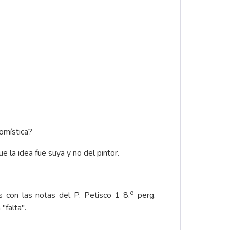
Tomística?
 la idea fue suya y no del pintor.
o
as con las notas del P. Petisco 1 8.
perg.
"falta".