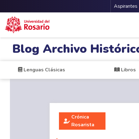
Menu 
Aspirantes
Pasar al contenido principal
Blog Archivo Históric
Lenguas Clásicas
Libros
Crónica
Rosarista