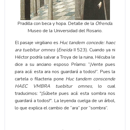
Pradilla con beca y hopa. Detalle de la
Ofrenda
.
Museo de la Universidad del Rosario.
El pasaje virgiliano es
Huc tandem concede: haec
ara tuebitur omnes
(
Eneida
II 523). Cuando ya ni
Héctor podría salvar a Troya de la ruina, Hécuba le
dice a su anciano esposo Príamo: “¡Vente pues
para acá: esta ara nos guardará a todos!”. Pues la
cartela o filacteria pone
Huc tandem conscende
HAEC VMBRA tuebitur omnes
, lo cual
traducimos: "¡Súbete pues acá: esta sombra nos
guardará a todos!". La leyenda cuelga de un árbol,
lo que explica el cambio de “ara” por “sombra”.