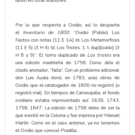
latino en otras ediciones.
Por lo que respecta a Ovidio, así lo despacha
el
Inventario de 1800
: “Ovidio (Publio) Los
Fastos con notas (11 E 1A) Id. Los Metamorfosis
(11 E 5) (3 H 4) Id. Los Tristes. 1. t. dup[licado] (3
H 8 y 9)”. El tomo duplicado de
Los tristes
era
una edición madrileña de 1758. Como diría el
citado anotador, “falta”. Con un problema adicional:
don Luis Ayala donó, en 1783, unas obras de
Ovidio que el catalogador de 1800 no registró (o
registró mal). En tiempos de Carrasquilla, el fondo
ovidiano estaba representado así: 1638, 1743,
1758, 1847. La edición de 1758 debe de ser la
que existió en la Colonia y fue impresa por Manuel
Martín. Como en el caso anterior, ya no tenemos
el Ovidio que conoció Pradilla.