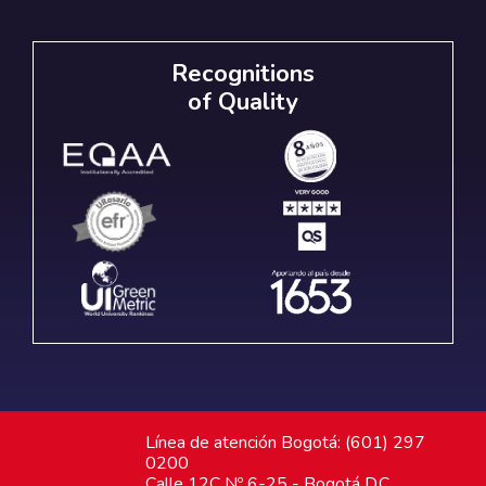
Recognitions
of Quality
Línea de atención Bogotá: (601) 297
0200
Calle 12C Nº 6-25 - Bogotá D.C.