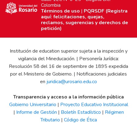
Colombia
Términos de uso
|
PQRSDF (Registra
aquí: felicitaciones, quejas,
reclamos, sugerencias y derechos de
petición)
Institución de education superior sujeta a la inspección y
vigilancia del Mineducación. | Personería Jurídica:
Resolución 58 del 16 de septiembre de 1895 expedida
por el Ministerio de Gobierno. | Notificaciones judiciales
en
juridica@urosario.edu.co
Transparencia y acceso a la información pública
Gobierno Universitario
|
Proyecto Educativo Institucional
|
Informe de Gestión
|
Boletín Estadístico
|
Régimen
Tributario
|
Código de Ética