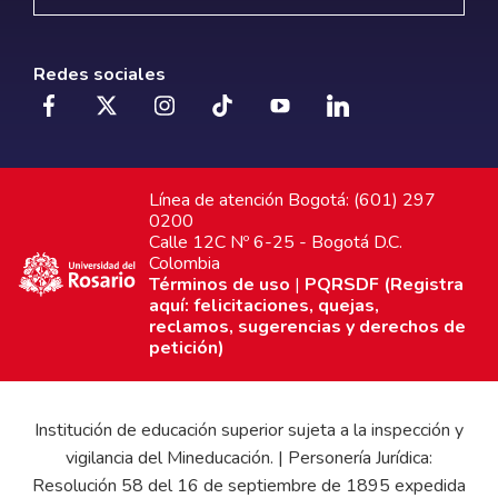
Redes sociales
Línea de atención Bogotá: (601) 297
0200
Calle 12C Nº 6-25 - Bogotá D.C.
Colombia
Términos de uso
|
PQRSDF (Registra
aquí: felicitaciones, quejas,
reclamos, sugerencias y derechos de
petición)
Institución de educación superior sujeta a la inspección y
vigilancia del Mineducación. | Personería Jurídica:
Resolución 58 del 16 de septiembre de 1895 expedida