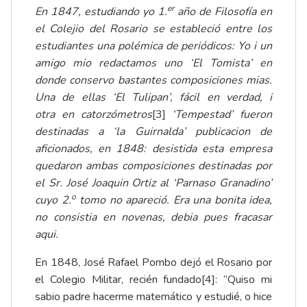
er
En 1847, estudiando yo 1.
año de Filosofía en
el Colejio del Rosario
se estableció entre los
estudiantes una polémica de periódicos: Yo i un
amigo mio redactamos uno ‘El Tomista’ en
donde conservo bastantes composiciones mias.
Una de ellas ‘El Tulipan’, fácil en verdad, i
otra en catorzómetros
[3]
‘Tempestad’ fueron
destinadas a ‘la Guirnalda’ publicacion de
aficionados, en 1848: desistida esta empresa
quedaron ambas composiciones destinadas por
el Sr. José Joaquin Ortiz al ‘Parnaso Granadino’
o
cuyo 2.
tomo no apareció. Era una bonita idea,
no consistia en novenas, debia pues fracasar
aqui.
En 1848, José Rafael Pombo dejó el Rosario por
el Colegio Militar, recién fundado
[4]
: “Quiso mi
sabio padre hacerme matemático y estudié, o hice