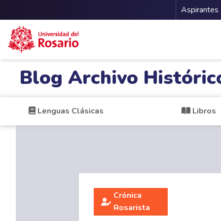
Menu 
Aspirantes
Pasar al contenido principal
Blog Archivo Históric
Lenguas Clásicas
Libros
Crónica
Rosarista