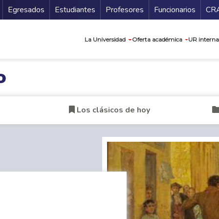
Secundario
Gu
Egresados
Estudiantes
Profesores
Funcionarios
CR
Navegación prin
La Universidad
Oferta académica
UR interna
o
Los clásicos de hoy