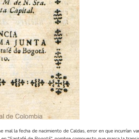
 mal la fecha de nacimiento de Caldas, error en que incurrían var
ta en "Santafé de Bogotá", nombre compuesto que marca la transici