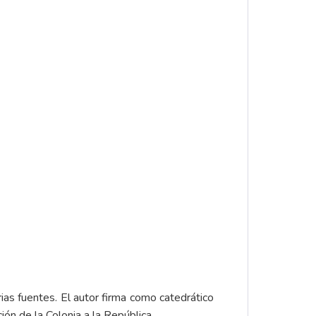
ias fuentes. El autor firma como catedrático
ón de la Colonia a la República.