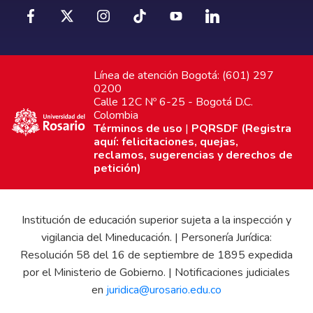
Línea de atención Bogotá: (601) 297
0200
Calle 12C Nº 6-25 - Bogotá D.C.
Colombia
Términos de uso
|
PQRSDF (Registra
aquí: felicitaciones, quejas,
reclamos, sugerencias y derechos de
petición)
Institución de educación superior sujeta a la inspección y
vigilancia del Mineducación. | Personería Jurídica:
Resolución 58 del 16 de septiembre de 1895 expedida
por el Ministerio de Gobierno. | Notificaciones judiciales
en
juridica@urosario.edu.co