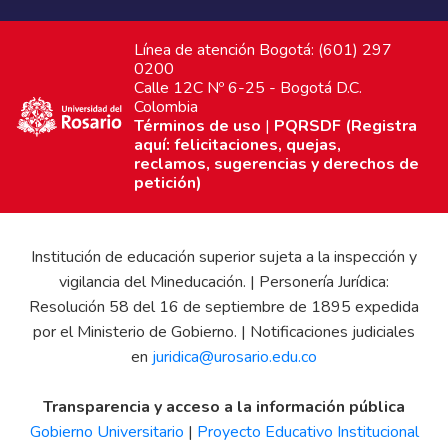
Línea de atención Bogotá: (601) 297
0200
Calle 12C Nº 6-25 - Bogotá D.C.
Colombia
Términos de uso
|
PQRSDF (Registra
aquí: felicitaciones, quejas,
reclamos, sugerencias y derechos de
petición)
Institución de educación superior sujeta a la inspección y
vigilancia del Mineducación. | Personería Jurídica:
Resolución 58 del 16 de septiembre de 1895 expedida
por el Ministerio de Gobierno. | Notificaciones judiciales
en
juridica@urosario.edu.co
Transparencia y acceso a la información pública
Gobierno Universitario
|
Proyecto Educativo Institucional