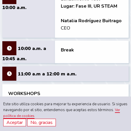
Lugar: Fase III, UR STEAM
10:00 a.m.
Natalia Rodríguez Buitrago
CEO
10:00 a.m. a
Break
10:45 a.m.
11:00 a.m a 12:00 m
a.m.
WORKSHOPS
Este sitio utiliza cookies para mejorar tu experiencia de usuario. Si sigues
navegando por el sitio, entendemos que aceptas estos términos.
Ver
los participantes deberán elegir uno de los
política de cookies
siguientes espacios:
Aceptar
No, gracias
SOLD OUT