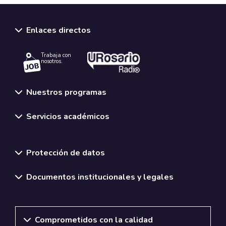
Speakers
Enlaces directos
Conferencista:
Massimo Manzonia
Trabaja con
nosotros.
Nuestros programas
Modalidad
Servicios académicos
Acceso Remoto
Normativas y políticas institucionales
Protección de datos
Documentos institucionales y legales
Comprometidos con la calidad