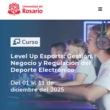
Pasar al contenido principal
Curso
Level Up Esports: Gestión,
Negocio y Regulación del
Deporte Electrónico
Del 01 al 11 de
diciembre del 2025