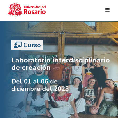
Pasar al contenido principal
Curso
Laboratorio interdisciplinario
de creación
Del 01 al 06 de
diciembre del 2025