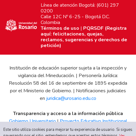
Línea de atención Bogotá: (601) 297
0200
Calle 12C Nº 6-25 - Bogotá D.C.
Colombia
Términos de uso
|
PQRSDF (Registra
aquí: felicitaciones, quejas,
reclamos, sugerencias y derechos de
petición)
Institución de educación superior sujeta a la inspección y
vigilancia del Mineducación. | Personería Jurídica:
Resolución 58 del 16 de septiembre de 1895 expedida
por el Ministerio de Gobierno. | Notificaciones judiciales
en
juridica@urosario.edu.co
Transparencia y acceso a la información pública
Gobierno Universitario
|
Proyecto Educativo Institucional
|
Informe de Gestión
|
Boletín Estadístico
|
Régimen
Este sitio utiliza cookies para mejorar tu experiencia de usuario. Si sigues
navegando por el sitio, entendemos que aceptas estos términos.
Ver