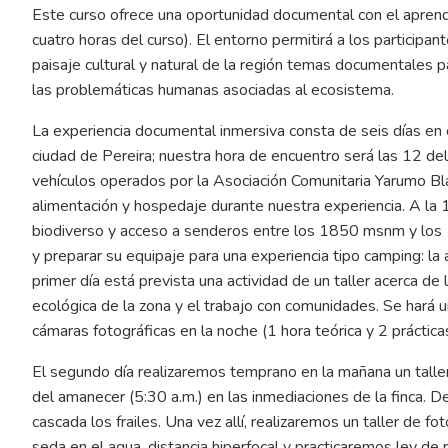
Este curso ofrece una oportunidad documental con el aprendiz
cuatro horas del curso). El entorno permitirá a los participa
paisaje cultural y natural de la región temas documentales para
las problemáticas humanas asociadas al ecosistema.
La experiencia documental inmersiva consta de seis días en 
ciudad de Pereira; nuestra hora de encuentro será las 12 del
vehículos operados por la Asociación Comunitaria Yarumo Blan
alimentación y hospedaje durante nuestra experiencia. A la 1:
biodiverso y acceso a senderos entre los 1850 msnm y los
y preparar su equipaje para una experiencia tipo camping: la
primer día está prevista una actividad de un taller acerca de 
ecológica de la zona y el trabajo con comunidades. Se hará un 
cámaras fotográficas en la noche (1 hora teórica y 2 prácticas
El segundo día realizaremos temprano en la mañana un talle
del amanecer (5:30 a.m.) en las inmediaciones de la finca.
cascada los frailes. Una vez allí, realizaremos un taller de 
seda en el agua, distancia hiperfocal y practicaremos ley de 