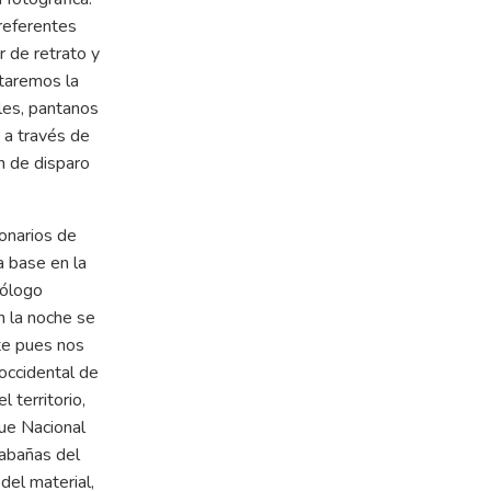
 referentes
r de retrato y
itaremos la
les, pantanos
 a través de
n de disparo
onarios de
a base en la
iólogo
n la noche se
nte pues nos
 occidental de
 territorio,
que Nacional
cabañas del
 del material,