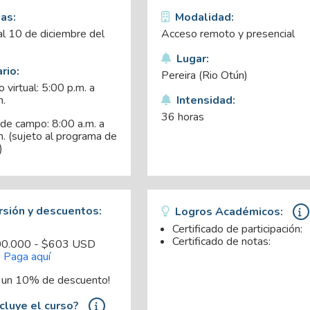
as:
Modalidad:
al 10 de diciembre del
Acceso remoto y presencial
Lugar:
rio:
Pereira (Rio Otún)
 virtual: 5:00 p.m. a
m.
Intensidad:
36 horas
 de campo: 8:00 a.m. a
. (sujeto al programa de
)
rsión y descuentos:
Logros Académicos:
Certificado de participación:
Certificado de notas:
00.000 - $603 USD
.
Paga aquí
 un 10% de descuento!
cluye el curso?