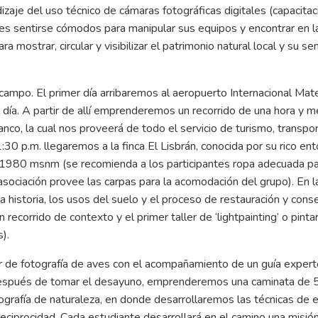
aje del uso técnico de cámaras fotográficas digitales (capacitaci
ntes sentirse cómodos para manipular sus equipos y encontrar en l
 mostrar, circular y visibilizar el patrimonio natural local y su sen
campo. El primer día arribaremos al aeropuerto Internacional Mat
 día. A partir de allí emprenderemos un recorrido de una hora y m
co, la cual nos proveerá de todo el servicio de turismo, transpor
30 p.m. llegaremos a la finca El Lisbrán, conocida por su rico en
 1980 msnm (se recomienda a los participantes ropa adecuada p
 asociación provee las carpas para la acomodación del grupo). En l
la historia, los usos del suelo y el proceso de restauración y cons
recorrido de contexto y el primer taller de ‘lightpainting’ o pinta
).
r de fotografía de aves con el acompañamiento de un guía expert
 Después de tomar el desayuno, emprenderemos una caminata de 5
fotografía de naturaleza, en donde desarrollaremos las técnicas de 
reciprocidad. Cada estudiante desarrollará en el camino una misión