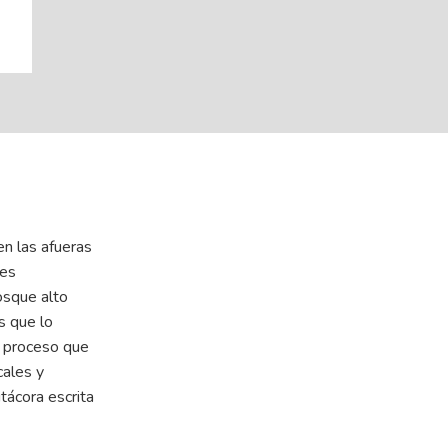
en las afueras
les
osque alto
s que lo
l proceso que
cales y
tácora escrita