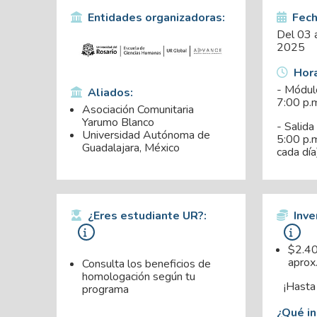
Entidades organizadoras:
Fech
Del 03 
2025
Hora
- Módulo
Aliados:
7:00 p.
Asociación Comunitaria
Yarumo Blanco
- Salida
Universidad Autónoma de
5:00 p.m
Guadalajara, México
cada día
¿Eres estudiante UR?:
Inve
$2.4
aprox
Consulta los beneficios de
homologación según tu
¡Hasta
programa
¿Qué in