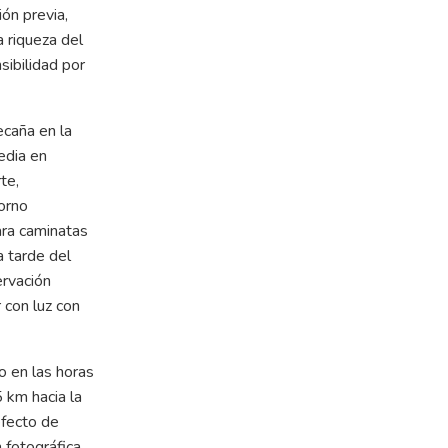
ón previa,
a riqueza del
sibilidad por
ecaña en la
edia en
te,
torno
ara caminatas
a tarde del
ervación
r con luz con
o en las horas
 km hacia la
efecto de
 fotográfica.