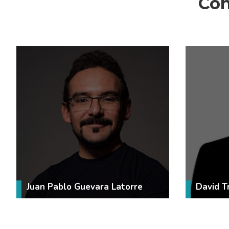
Con
VER MÁS
Juan Pablo Guevara Latorre
David T