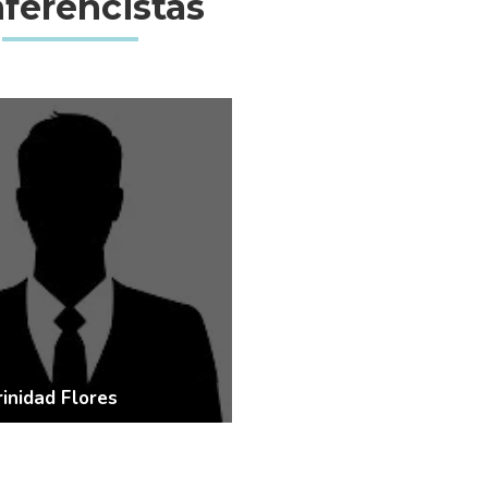
ferencistas
VER MÁS
rinidad Flores