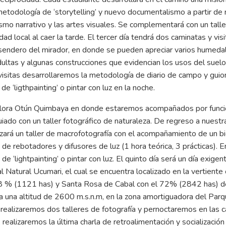
metodología de ‘storytelling’ y nuevo documentalismo a partir de
ismo narrativo y las artes visuales. Se complementará con un talle
dad local al caer la tarde. El tercer día tendrá dos caminatas y vis
el sendero del mirador, en donde se pueden apreciar varios humeda
ltas y algunas construcciones que evidencian los usos del suelo
visitas desarrollaremos la metodología de diario de campo y guio
 ‘ligthpainting’ o pintar con luz en la noche.
 y Flora Otún Quimbaya en donde estaremos acompañados por funci
iado con un taller fotográfico de naturaleza. De regreso a nuestr
lizará un taller de macrofotografía con el acompañamiento de un b
de rebotadores y difusores de luz (1 hora teórica, 3 prácticas). E
e ‘lightpainting’ o pintar con luz. El quinto día será un día exige
Natural Ucumari, el cual se encuentra localizado en la vertiente
l 28 % (1121 has) y Santa Rosa de Cabal con el 72% (2842 has) del
 a una altitud de 2600 m.s.n.m, en la zona amortiguadora del Par
 realizaremos dos talleres de fotografía y pernoctaremos en las 
 realizaremos la última charla de retroalimentación y socialización