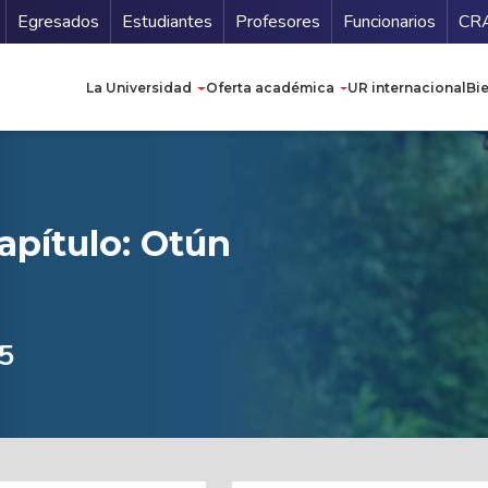
Secundario
Gu
Egresados
Estudiantes
Profesores
Funcionarios
CR
Navegación principal
La Universidad
Oferta académica
UR internacional
Bi
Capítulo: Otún
25