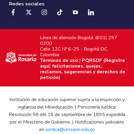
Redes sociales
Línea de atención Bogotá: (601) 297
0200
Calle 12C Nº 6-25 - Bogotá D.C.
Colombia
Términos de uso
|
PQRSDF (Registra
aquí: felicitaciones, quejas,
reclamos, sugerencias y derechos de
petición)
Institución de educación superior sujeta a la inspección y
vigilancia del Mineducación. | Personería Jurídica:
Resolución 58 del 16 de septiembre de 1895 expedida
por el Ministerio de Gobierno. | Notificaciones judiciales
en
juridica@urosario.edu.co