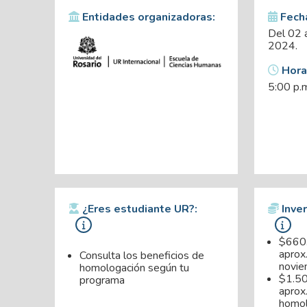
Entidades organizadoras:
Fech
Del 02 
2024.
Horar
5:00 p.m
¿Eres estudiante UR?:
Inver
$660
aprox
Consulta los beneficios de
novie
homologación según tu
$1.5
programa
aprox.
homol