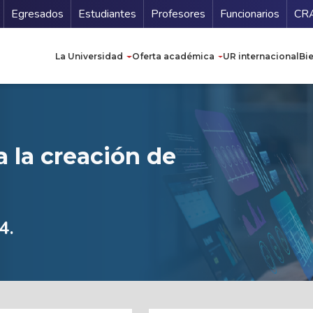
Secundario
Gu
Egresados
Estudiantes
Profesores
Funcionarios
CR
Navegación principal
La Universidad
Oferta académica
UR internacional
Bi
ra la creación de
4.