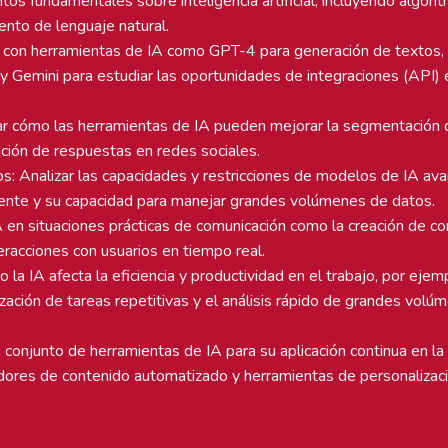
os fundamentales sobre inteligencia artificial, incluyendo algori
nto de lenguaje natural.
se con herramientas de IA como GPT-4 para generación de textos
y Gemini para estudiar las oportunidades de integraciones (API) 
car cómo las herramientas de IA pueden mejorar la segmentación d
ación de respuestas en redes sociales.
s: Analizar las capacidades y restricciones de modelos de IA av
ente y su capacidad para manejar grandes volúmenes de datos.
 en situaciones prácticas de comunicación como la creación de con
teracciones con usuarios en tiempo real.
la IA afecta la eficiencia y productividad en el trabajo, por ejem
zación de tareas repetitivas y el análisis rápido de grandes volú
 conjunto de herramientas de IA para su aplicación continua en la
dores de contenido automatizado y herramientas de personalizac