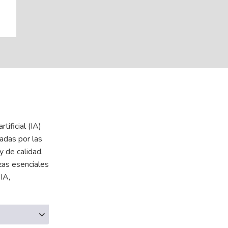
tificial (IA)
adas por las
y de calidad.
zas esenciales
IA,