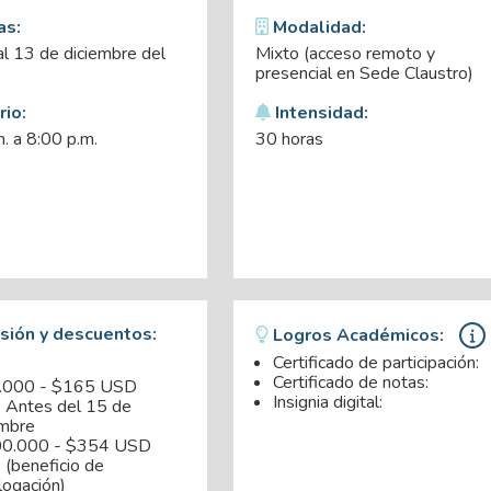
as:
Modalidad:
al 13 de diciembre del
Mixto (acceso remoto y
presencial en Sede Claustro)
io:
Intensidad:
. a 8:00 p.m.
30 horas
sión y descuentos:
Logros Académicos:
Certificado de participación:
Certificado de notas:
.000 - $165 USD
Insignia digital:
. Antes del 15 de
mbre
00.000 - $354 USD
 (beneficio de
ogación)