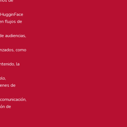
tmos de
, HugginFace
en flujos de
e audiencias,
anzados, como
tenido, la
plo,
menes de
 comunicación,
ión de