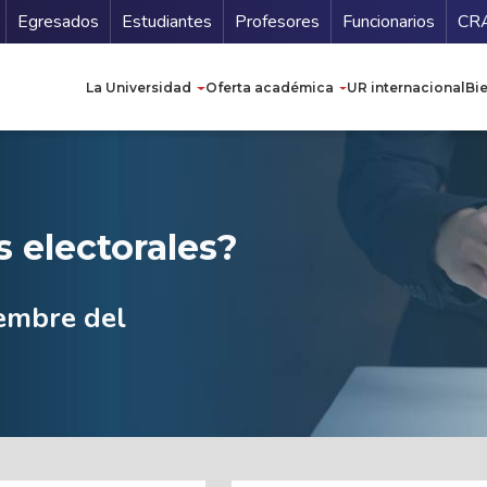
Secundario
Gu
Egresados
Estudiantes
Profesores
Funcionarios
CR
Navegación principal
La Universidad
Oferta académica
UR internacional
Bi
 electorales?
iembre del