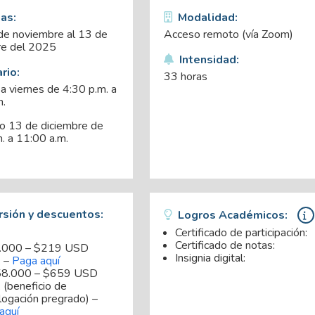
as:
Modalidad:
de noviembre al 13 de
Acceso remoto (vía Zoom)
re del 2025
Intensidad:
rio:
33 horas
a viernes de 4:30 p.m. a
m.
o 13 de diciembre de
. a 11:00 a.m.
rsión y descuentos:
Logros Académicos:
Certificado de participación:
Certificado de notas:
.000 – $219 USD
Insignia digital:
. –
Paga aquí
58.000 – $659 USD
 (beneficio de
ogación pregrado) –
aquí