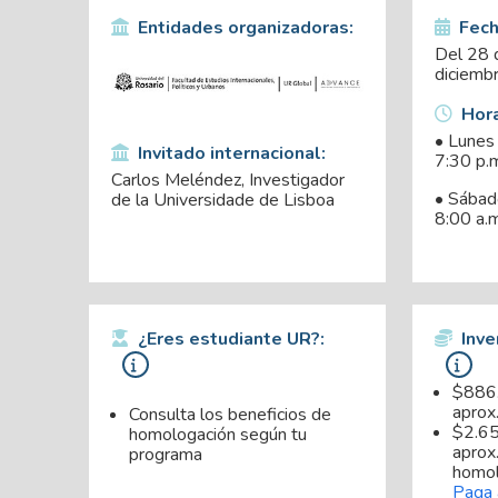
Entidades organizadoras:
Fech
Del 28 
diciemb
Hora
• Lunes 
Invitado internacional:
7:30 p.
Carlos Meléndez, Investigador
• Sábad
de la Universidade de Lisboa
8:00 a.m
¿Eres estudiante UR?:
Inve
$886
aprox
Consulta los beneficios de
$2.6
homologación según tu
aprox.
programa
homol
Paga 