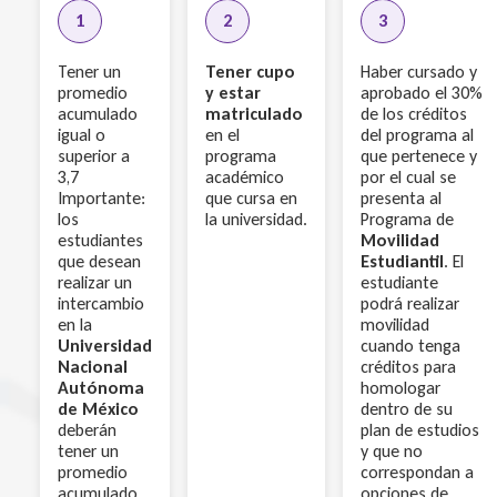
1
2
3
Tener un
Tener cupo
Haber cursado y
promedio
y estar
aprobado el 30%
acumulado
matriculado
de los créditos
igual o
en el
del programa al
superior a
programa
que pertenece y
3,7
académico
por el cual se
Importante:
que cursa en
presenta al
los
la universidad.
Programa de
estudiantes
Movilidad
que desean
Estudiantil
. El
realizar un
estudiante
intercambio
podrá realizar
en la
movilidad
Universidad
cuando tenga
Nacional
créditos para
Autónoma
homologar
de México
dentro de su
deberán
plan de estudios
tener un
y que no
promedio
correspondan a
acumulado
opciones de