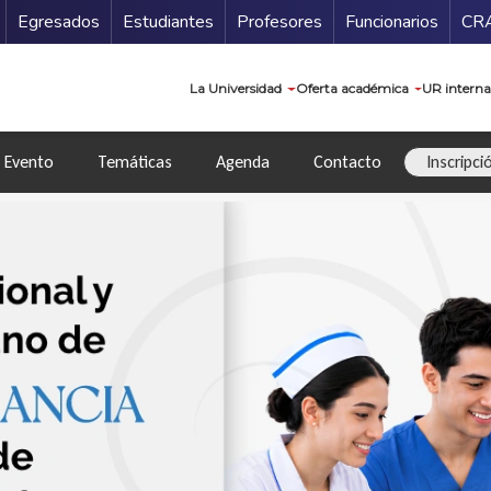
Secundario
Gu
Egresados
Estudiantes
Profesores
Funcionarios
CR
Navegación prin
La Universidad
Oferta académica
UR interna
l Evento
Temáticas
Agenda
Contacto
Inscripci