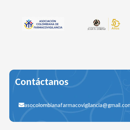
Contáctanos
asocolombianafarmacovigilancia@gmail.co