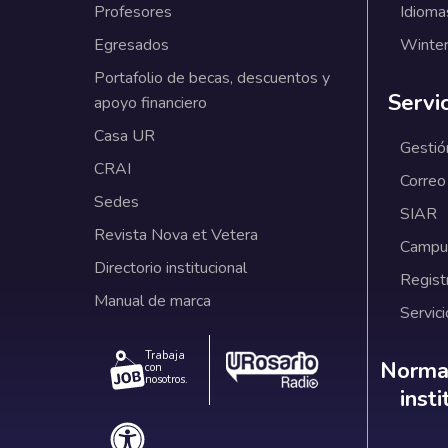
Profesores
Idioma
Egresados
Winter
Portafolio de becas, descuentos y
Servi
apoyo financiero
Casa UR
Gestió
CRAI
Correo
Sedes
SIAR
Revista Nova et Vetera
Campus
Directorio institucional
Regist
Manual de marca
Servici
Trabaja
Norm
Normat
con
nosotros.
inst