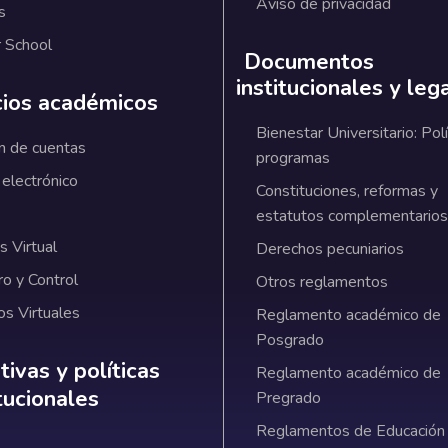
Aviso de privacidad
s
 School
Documentos
institucionales y leg
cios académicos
Bienestar Universitario: Polí
n de cuentas
programas
 electrónico
Constituciones, reformas y
estatutos complementarios
 Virtual
Derechos pecuniarios
ro y Control
Otros reglamentos
os Virtuales
Reglamento académico de
Posgrado
ativas y políticas institucionales
ivas y políticas
Reglamento académico de
itucionales
Pregrado
Reglamentos de Educación