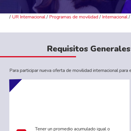
/
UR Internacional
/
Programas de movilidad
/
Internacional
Módulos Selectiv
Profundización
Acércate
/ conoce todos los convenios
Requisitos Generales
Para participar nueva oferta de movilidad internacional par
Tener un promedio acumulado igual o