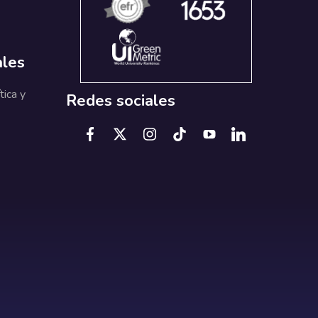
ales
tica y
Redes sociales