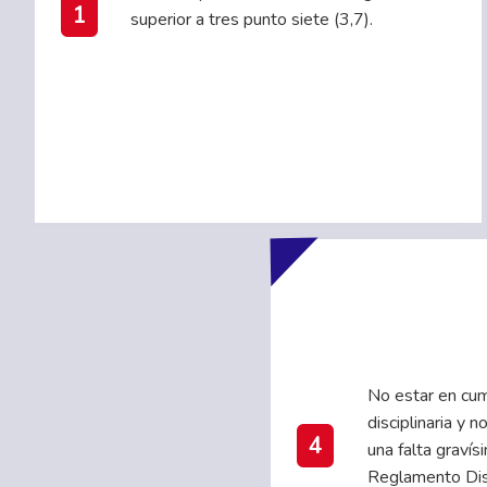
1
superior a tres punto siete (3,7).
No estar en cum
disciplinaria y 
4
una falta gravís
Reglamento Disc