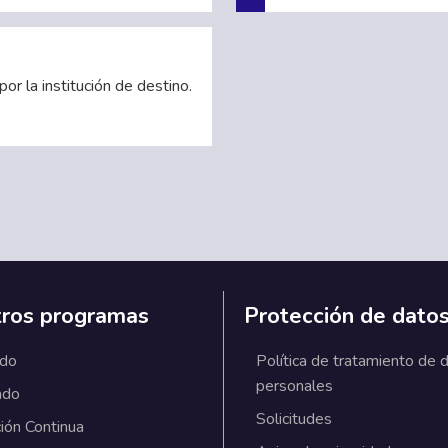
or la institución de destino.
ros programas
Protección de dato
ado
Política de tratamiento de 
personales
ado
Solicitudes
ión Continua