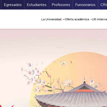
Secundario
Gu
Egresados
Estudiantes
Profesores
Funcionarios
CR
Navegación prin
La Universidad
Oferta académica
UR interna