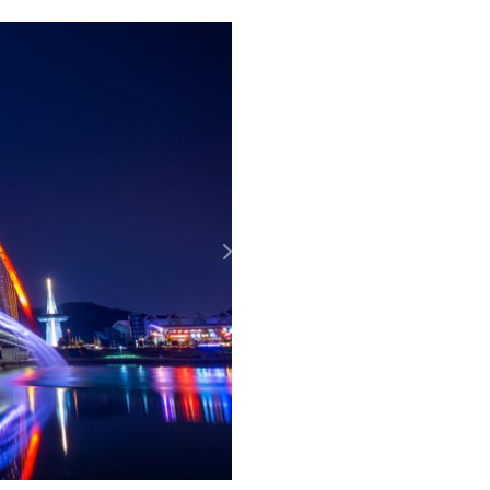
Sabemos que hay casi 15.000 
Internacional quiere mostrarte 
que tiene que ofrecer este gran
Embajada de la República 
de Corea en la UR, una iniciat
universidad con este país al o
Te invitamos a que vivas
#Cor
acercarán a su cultura, sus op
Siguiente