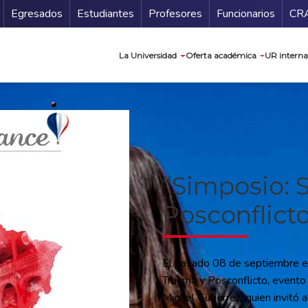
Secundario
Gu
Egresados
Estudiantes
Profesores
Funcionarios
CR
Navegación prin
La Universidad
Oferta académica
UR interna
“Simposio: 
Posconflict
El pasado 08 de septiembre en 
Trauma y Posconflicto, evento 
Miguel Gutierrez, quien invitó 