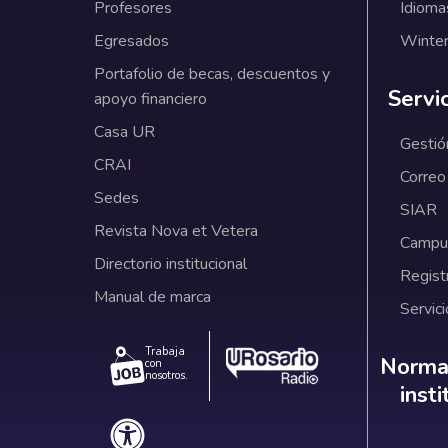
Profesores
Idioma
Egresados
Winter
Portafolio de becas, descuentos y
Servi
apoyo financiero
Casa UR
Gestió
CRAI
Correo
Sedes
SIAR
Revista Nova et Vetera
Campus
Directorio institucional
Regist
Manual de marca
Servici
Trabaja
Norm
Normat
con
nosotros.
inst