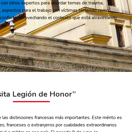
to con otros expertos para abordar temas de trauma,
al, aspectos para el trabajo con víctimas teniendo como
l conflicto aprovechando el contexto que está atravesando
cto.
sita Legión de Honor”
 las distinciones francesas más importantes. Este mérito es
s, franceses o extranjeros por cualidades extraordinarios