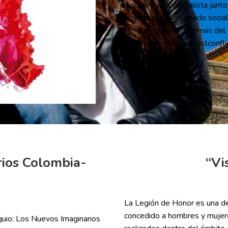
psiquiatra y psicoanalista jun
reconstrucción del tejido soci
referente a varias víctimas de
el país en temas de postconfli
rios Colombia-
“Vi
La Legión de Honor es una de
concedido a hombres y mujere
oquio: Los Nuevos Imaginarios