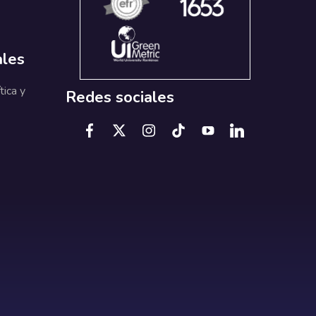
ales
tica y
Redes sociales