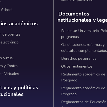
Aviso de privacidad
s
 School
Documentos
institucionales y leg
cios académicos
Bienestar Universitario: Polí
n de cuentas
programas
 electrónico
Constituciones, reformas y
estatutos complementarios
 Virtual
Derechos pecuniarios
ro y Control
Otros reglamentos
os Virtuales
Reglamento académico de
Posgrado
ativas y políticas institucionales
ivas y políticas
Reglamento académico de
itucionales
Pregrado
Reglamentos de Educación