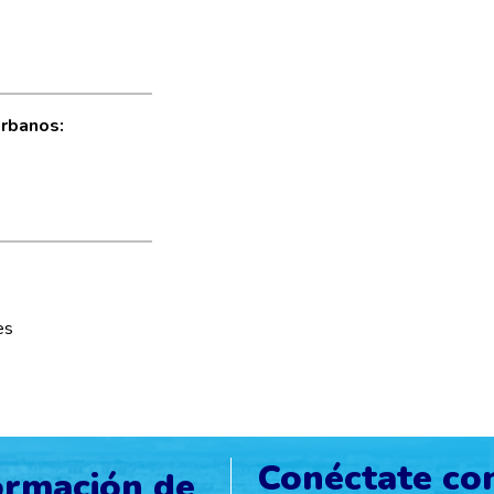
Urbanos:
es
Conéctate co
ormación de