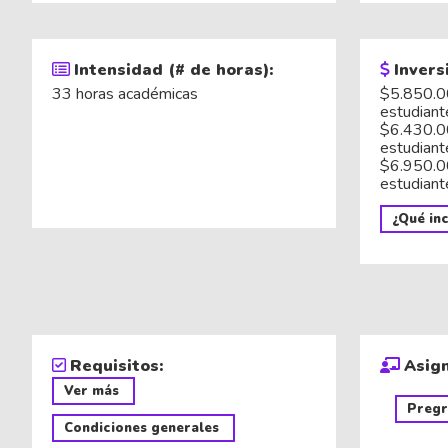
Intensidad (# de horas):
Invers
33 horas académicas
$5.850.0
estudiant
$6.430.0
estudiant
$6.950.0
estudiant
¿Qué inc
Requisitos:
Asig
Ver más
Preg
Condiciones generales