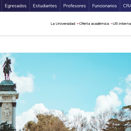
Secundario
Gu
Egresados
Estudiantes
Profesores
Funcionarios
CR
Navegación prin
La Universidad
Oferta académica
UR interna