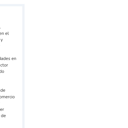
,
en el
 y
s
idades en
ector
ndo
 de
comercio
s
er
s de