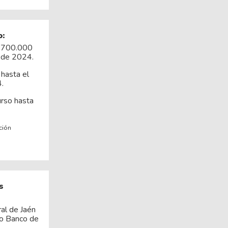
:
1.700.000
 de 2024.
hasta el
.
urso hasta
ción
s
ral de Jaén
 o Banco de