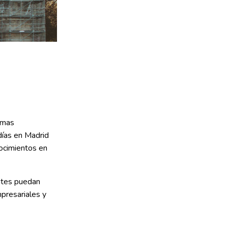
timas
días en Madrid
nocimientos en
antes puedan
mpresariales y