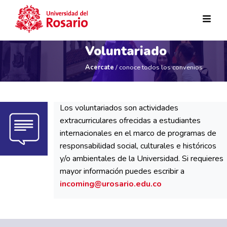
Pasar al contenido principal
Voluntariado
Acercate
/ conoce todos los convenios
Los voluntariados son actividades
extracurriculares ofrecidas a estudiantes
internacionales en el marco de programas de
responsabilidad social, culturales e históricos
y/o ambientales de la Universidad. Si requieres
mayor información puedes escribir a
incoming@urosario.edu.co