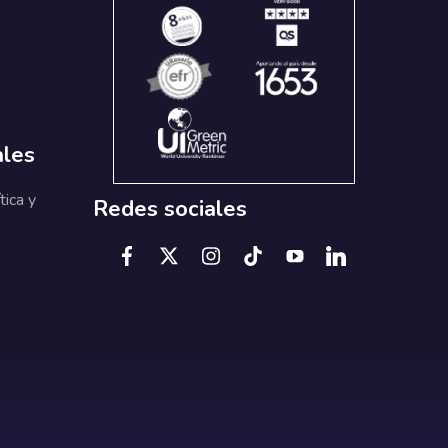
ales
tica y
Redes sociales