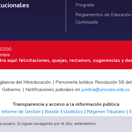
itucionales
Pregrado
Reglamentos de Educación
Continuada
7 0200
ombia
a aquí: felicitaciones, quejas, reclamos, sugerencias y de
 vigilancia del Mineducación. | Personería Jurídica: Resolución 58
Gobierno. | Notificaciones judiciales en
juridica@urosario.edu.co
Transparencia y acceso a la información pública
|
Informe de Gestión
|
Boletín Estadístico
|
Régimen Tributario
|
E
UR
 de usuario. Si sigues navegando por el sitio, entendemos