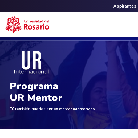
Menu 
Aspirantes
Pasar al contenido principal
Programa
UR Mentor
Tú también puedes ser un
mentor internacional