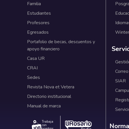
Familia
Posgr
Estudiantes
Educac
Profesores
Idioma
Egresados
Winter
Portafolio de becas, descuentos y
Servi
apoyo financiero
Casa UR
Gestió
CRAI
Correo
Sedes
SIAR
Revista Nova et Vetera
Campus
Directorio institucional
Regist
Manual de marca
Servici
Trabaja
Norm
Normat
con
nosotros.