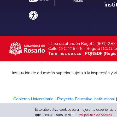
inst
Línea de atención Bogotá: (601) 29
Calle 12C Nº 6-25 - Bogotá D.C. Col
Términos de uso
|
PQRSDF (Registr
Institución de educación superior sujeta a la inspección y
Gobierno Universitario
|
Proyecto Educativo Institucional
Este sitio utiliza cookies para mejorar tu experiencia
que aceptas estos términos.
Ver política de cookies