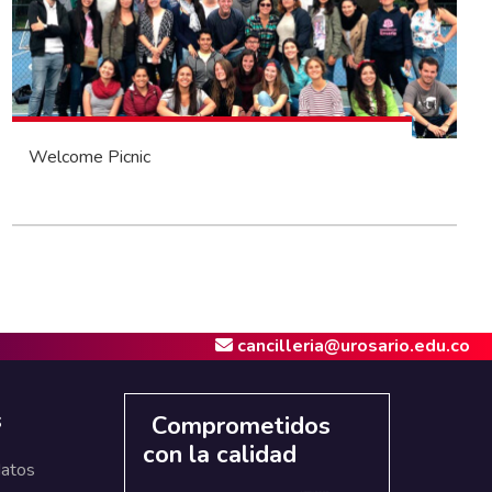
Welcome Picnic
cancilleria@urosario.edu.co
s
Comprometidos
con la calidad
datos