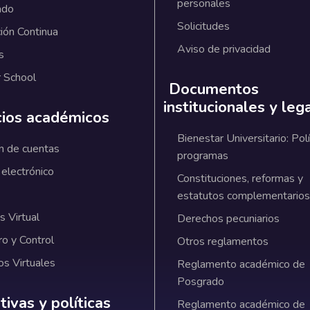
personales
ado
Solicitudes
ión Continua
Aviso de privacidad
s
 School
Documentos
institucionales y leg
cios académicos
Bienestar Universitario: Polí
n de cuentas
programas
 electrónico
Constituciones, reformas y
estatutos complementarios
 Virtual
Derechos pecuniarios
ro y Control
Otros reglamentos
os Virtuales
Reglamento académico de
Posgrado
ativas y políticas institucionales
ivas y políticas
Reglamento académico de