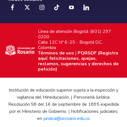
Línea de atención Bogotá: (601) 297
0200
Calle 12C Nº 6-25 - Bogotá D.C.
Colombia
Términos de uso
|
PQRSDF (Registra
aquí: felicitaciones, quejas,
reclamos, sugerencias y derechos de
petición)
Institución de educación superior sujeta a la inspección y
vigilancia del Mineducación. | Personería Jurídica:
Resolución 58 del 16 de septiembre de 1895 expedida
por el Ministerio de Gobierno. | Notificaciones judiciales
en
juridica@urosario.edu.co