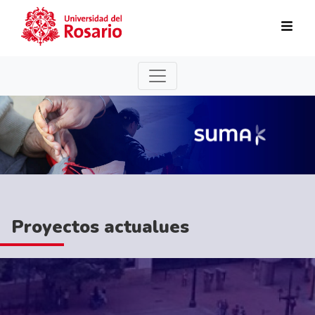
Pasar al contenido principal
Proyectos actualues