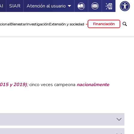
ía de servicios
Icon
Icon
Icon
AI
SIAR
Atención al usuario
cipal
Financiación
cional
Bienestar
Investigación
Extensión y sociedad
015 y 2019)
;
cinco veces campeona
nacionalmente