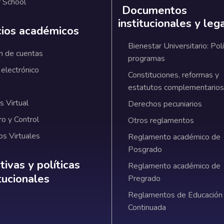
 School
Documentos
institucionales y leg
cios académicos
Bienestar Universitario: Polí
n de cuentas
programas
 electrónico
Constituciones, reformas y
estatutos complementarios
 Virtual
Derechos pecuniarios
ro y Control
Otros reglamentos
os Virtuales
Reglamento académico de
Posgrado
ativas y políticas institucionales
ivas y políticas
Reglamento académico de
itucionales
Pregrado
Reglamentos de Educación
Continuada