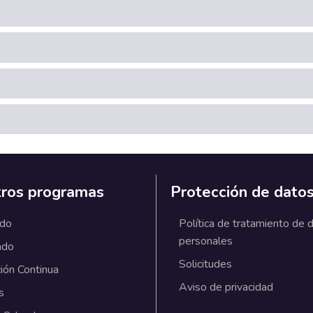
ros programas
Protección de dato
ado
Política de tratamiento de 
personales
ado
Solicitudes
ión Continua
Aviso de privacidad
s