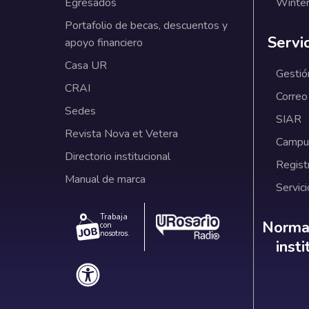
Egresados
Winter
Portafolio de becas, descuentos y
Servi
apoyo financiero
Casa UR
Gestió
CRAI
Correo
Sedes
SIAR
Revista Nova et Vetera
Campus
Directorio institucional
Regist
Manual de marca
Servici
Trabaja
Norm
Normat
con
nosotros.
inst