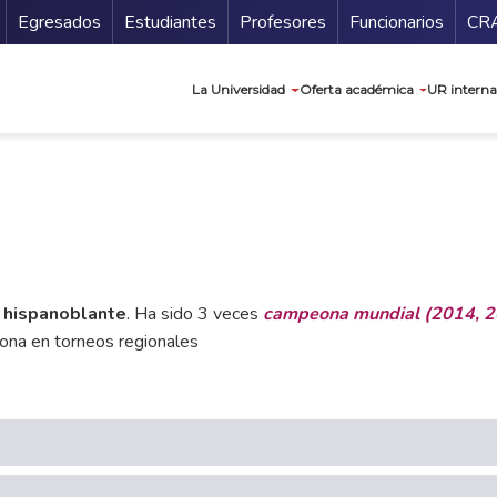
Secundario
Gu
Egresados
Estudiantes
Profesores
Funcionarios
CR
Navegación prin
La Universidad
Oferta académica
UR interna
l hispanoblante
. Ha sido 3 veces
campeona mundial
(2014, 2
ona en torneos regionales