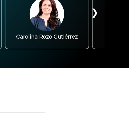
❯
Catalina Hoyos J.
Clara Inés Ramír