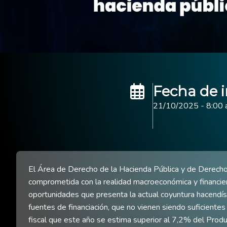
Fecha de i
21/10/2025 - 8:00
El Área de Derecho de la Hacienda Pública y de Derecho T
comprometida con la realidad macroeconómica y financi
oportunidades que presenta la actual coyuntura hacendístic
fuentes de financiación, que no vienen siendo suficiente
fiscal que este año se estima superior al 7,2% del Produ