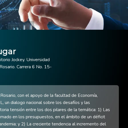
ugar
torio Jockey. Universidad
Rosario. Carrera 6 No. 15-
 Rosario, con el apoyo de la facultad de Economía,
un dialogo nacional sobre los desafíos y las
toria tensión entre los dos pilares de la temática: 1) Las
imado en los presupuestos, en el ámbito de un déficit
andemia; y 2) La creciente tendencia al incremento del