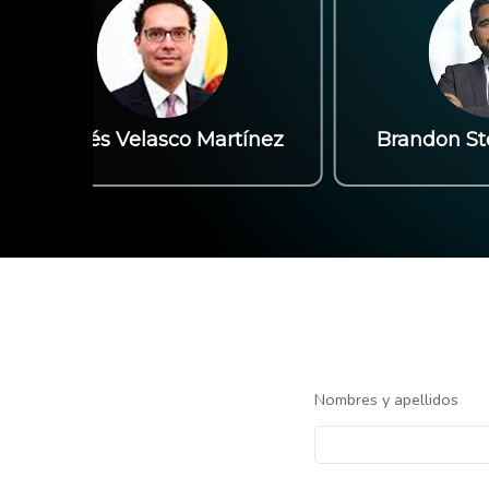
❮
don Steven Espinel
Carlos Eduardo Sepúl
Nombres y apellidos