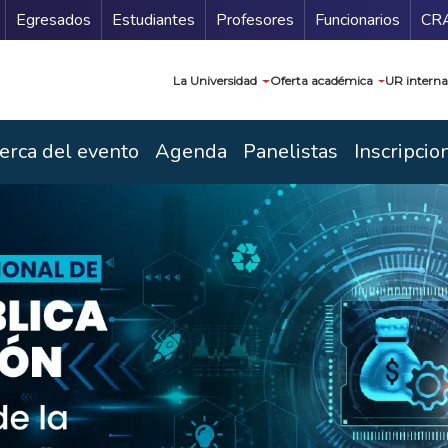
Secundario
Gu
Egresados
Estudiantes
Profesores
Funcionarios
CR
Navegación prin
La Universidad
Oferta académica
UR interna
erca del evento
Agenda
Panelistas
Inscripcio