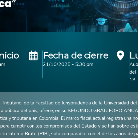
nicio
Fecha de cierre
L
 am
21/10/2025 - 5:30 pm
Audi
del 
18
ributario, de la Facultad de Jurisprudencia de la Universidad del
era pública del país, ofrece, en su SEGUNDO GRAN FORO ANUAL, 
a y tributaria en Colombia. El marco fiscal actual registra una no
s para cumplir con los compromisos del Estado y se han sobre est
cto Interno Bruto (PIB), solo comparable con el de los años de p