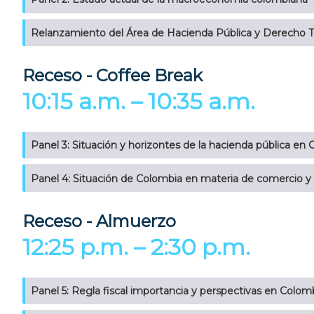
podemos pasar de una crisis fiscal nacional a un círculo 
ser estratégica para ser estructural.
Relanzamiento del Área de Hacienda Pública y Derecho Tr
Con ocasión del Segundo Gran Foro, la Facultad de Jurisp
Pública y Derecho Tributario, en cuya dimensión temática 
Receso - Coffee Break
ampliamente reconocidas.
10:15 a.m. – 10:35 a.m.
Panel 3: Situación y horizontes de la hacienda pública en
Panel 4: Situación de Colombia en materia de comercio y 
Receso - Almuerzo
12:25 p.m. – 2:30 p.m.
Panel 5: Regla fiscal importancia y perspectivas en Colom