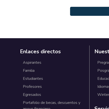
Enlaces directos
Nuest
Aspirantes
Pregr
Familia
Posgr
Estudiantes
Educac
Profesores
Idioma
Egresados
Winter
Portafolio de becas, descuentos y
Servi
apoyo financiero