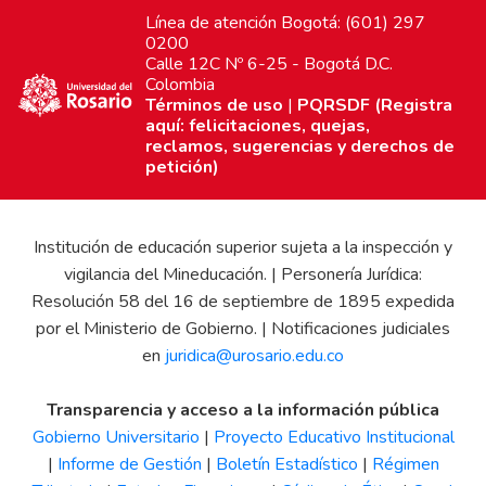
Línea de atención Bogotá: (601) 297
0200
Calle 12C Nº 6-25 - Bogotá D.C.
Colombia
Términos de uso
|
PQRSDF (Registra
aquí: felicitaciones, quejas,
reclamos, sugerencias y derechos de
petición)
Institución de educación superior sujeta a la inspección y
vigilancia del Mineducación. | Personería Jurídica:
Resolución 58 del 16 de septiembre de 1895 expedida
por el Ministerio de Gobierno. | Notificaciones judiciales
en
juridica@urosario.edu.co
Transparencia y acceso a la información pública
Gobierno Universitario
|
Proyecto Educativo Institucional
|
Informe de Gestión
|
Boletín Estadístico
|
Régimen